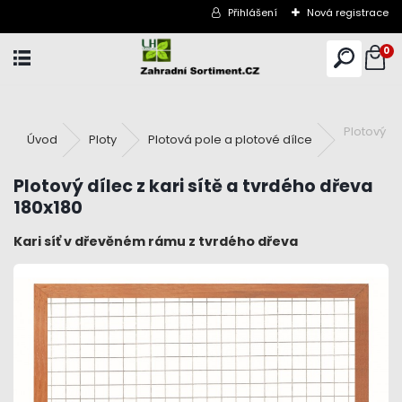
Přihlášení
Nová registrace
0
Plotový dí
Úvod
Ploty
Plotová pole a plotové dílce
Plotový dílec z kari sítě a tvrdého dřeva
180x180
Kari síť v dřevěném rámu z tvrdého dřeva