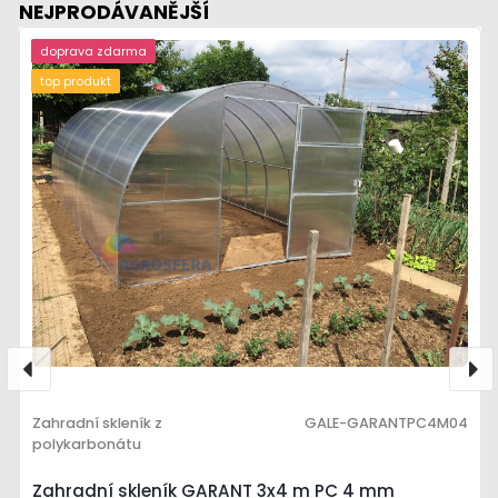
NEJPRODÁVANĚJŠÍ
doprava zdarma
top produkt
Zahradní skleník z
GALE-GARANTPC4M04
polykarbonátu
Zahradní skleník GARANT 3x4 m PC 4 mm