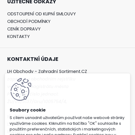
UŽITEČNÉ ODKAZY
ODSTOUPENÍ OD KUPNÍ SMLOUVY
OBCHODÍ PODMÍNKY
CENÍK DOPRAVY
KONTAKTY
KONTAKTNÍ ÚDAJE
LH Obchody - Zahradní Sortiment.CZ
zapsané v obchodním rejstříku
vedeném Magistrátu města
Pardubic, číslo jednací:
ŽU/09/3137/Gru/1005754/4,
IČ: 74851551
S cílem usnadnit uživatelům používat naše webové stránky
využíváme cookies. Kliknutím na tlačítko "OK" souhlasíte s
DIČ: CZ7609165322
použitím preferenčních, statistických i marketingových
Bukovka 61
cookies pro nás i naše partnery. Funkční cookies jsou v