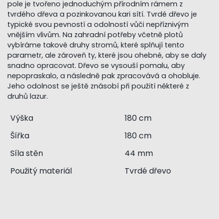
pole je tvořeno jednoduchým přírodním rámem z
tvrdého dřeva a pozinkovanou kari sítí. Tvrdé dřevo je
typické svou pevností a odolností vůči nepříznivým
vnějším vlivům. Na zahradní potřeby včetně plotů
vybíráme takové druhy stromů, které splňují tento
parametr, ale zároveň ty, které jsou ohebné, aby se daly
snadno opracovat. Dřevo se vysouší pomalu, aby
nepopraskalo, a následně pak zpracovává a ohobluje.
Jeho odolnost se ještě znásobí při použití některé z
druhů lazur.
Výška
180 cm
Šířka
180 cm
Síla stěn
44 mm
Použitý materiál
Tvrdé dřevo