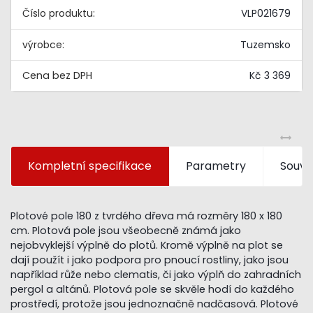
Číslo produktu:
VLP021679
výrobce:
Tuzemsko
Kč 3 369
Kompletní specifikace
Parametry
Souvis
Plotové pole 180 z tvrdého dřeva má rozměry 180 x 180
cm. Plotová pole jsou všeobecně známá jako
nejobvyklejší výplně do plotů. Kromě výplně na plot se
dají použít i jako podpora pro pnoucí rostliny, jako jsou
například růže nebo clematis, či jako výplň do zahradních
pergol a altánů. Plotová pole se skvěle hodí do každého
prostředí, protože jsou jednoznačně nadčasová. Plotové